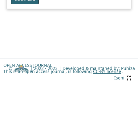
OPEN ACCESS JOURNAL
©
| 2022 - 2023 |
Developed & maintaned by: Puhiza
This is an open access journal, is following
CC-BY license
.
Iseni