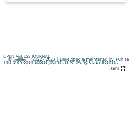
OPEN ACCESS JOURNAL
©
| 2022 - 2023 |
Developed & maintaned by: Puhiza
This is an open access journal, is following
CC-BY license
.
Iseni