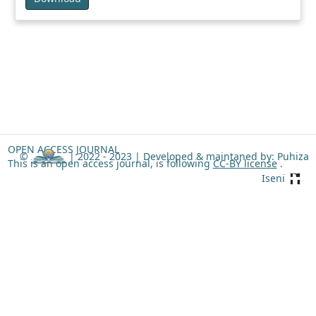
OPEN ACCESS JOURNAL
©
| 2022 - 2023 |
Developed & maintaned by: Puhiza
This is an open access journal, is following
CC-BY license
.
Iseni