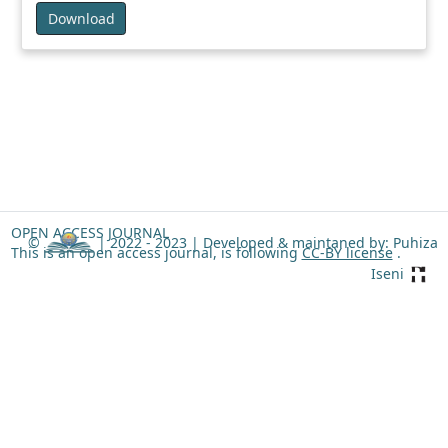
Download
OPEN ACCESS JOURNAL
©
| 2022 - 2023 |
Developed & maintaned by: Puhiza
This is an open access journal, is following
CC-BY license
.
Iseni