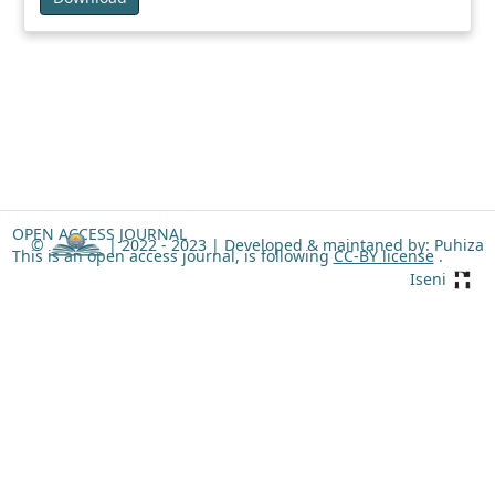
OPEN ACCESS JOURNAL
©
| 2022 - 2023 |
Developed & maintaned by: Puhiza
This is an open access journal, is following
CC-BY license
.
Iseni