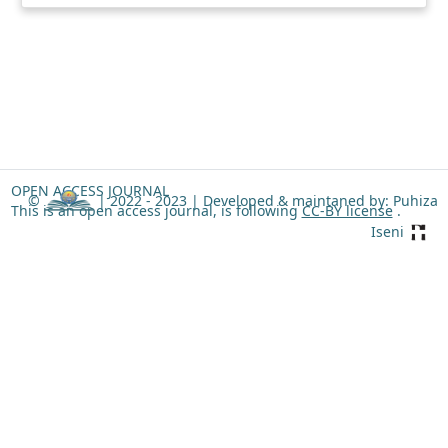
OPEN ACCESS JOURNAL
©
| 2022 - 2023 |
Developed & maintaned by: Puhiza
This is an open access journal, is following
CC-BY license
.
Iseni